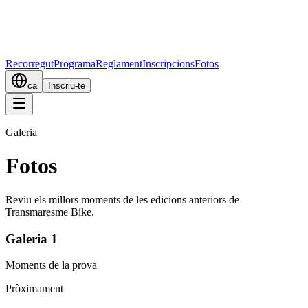
Recorregut
Programa
Reglament
Inscripcions
Fotos
ca
Inscriu-te
Galeria
Fotos
Reviu els millors moments de les edicions anteriors de
Transmaresme Bike.
Galeria 1
Moments de la prova
Pròximament